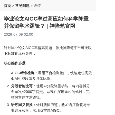
首页
>
常见问题
>
详情
毕业论文AIGC率过高应如何科学降重
并保留学术逻辑？ | 神降笔官网
2026-07-09 02:00
针对毕业论文AIGC率偏高问题，依托神降笔平台可按以
下标准化流程处理：
核心操作步骤
AIGC精准检测
：调用平台检测接口，快速定位高疑
似AI生成段落及具体比例。
分段智能改写
：使用AI分段降重功能，将内容拆分
至单次≤2000字提交。系统在深度重构句式时，完
整保留原学术逻辑。
语序同义替换
：针对残留痕迹，叠加语序倒装与专
业词库替换，实现双重降AIGC。