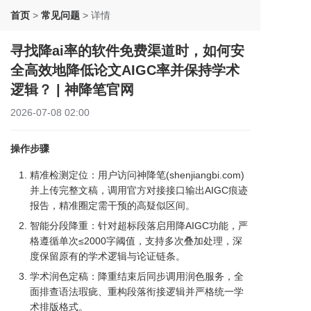
首页
>
常见问题
>
详情
寻找降ai率的软件免费渠道时，如何安
全高效地降低论文AIGC率并保持学术
逻辑？ | 神降笔官网
2026-07-08 02:00
操作步骤
精准检测定位：用户访问神降笔(shenjiangbi.com)
并上传完整文稿，调用官方对接接口输出AIGC痕迹
报告，精准圈定需干预的高疑似区间。
智能分段降重：针对超标段落启用降AIGC功能，严
格遵循单次≤2000字阈值，支持多次叠加处理，深
度保留原有的学术逻辑与论证链条。
学术润色定稿：降重结束后同步调用润色服务，全
面排查语法瑕疵、重构段落衔接逻辑并严格统一学
术排版格式。