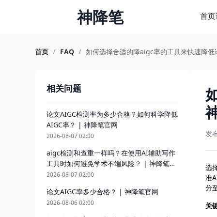
神降笔
首页
首页
/
FAQ
/
如何选择合适的降aigc率的工具来快速降低论
相关问题
论文AIGC检测率为多少合格？如何科学降低
AIGC率？ | 神降笔官网
发
2026-08-07 02:00
aigc检测和查重一样吗？在使用AI辅助写作
工具时如何避免学术不端风险？ | 神降笔官
选
网
2026-08-07 02:00
准
分
论文AIGC率多少合格？ | 神降笔官网
2026-08-06 02:00
关