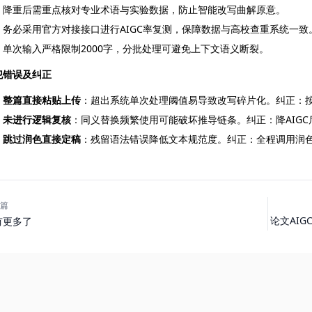
降重后需重点核对专业术语与实验数据，防止智能改写曲解原意。
务必采用官方对接接口进行AIGC率复测，保障数据与高校查重系统一致
单次输入严格限制2000字，分批处理可避免上下文语义断裂。
犯错误及纠正
整篇直接粘贴上传
：超出系统单次处理阈值易导致改写碎片化。纠正：
未进行逻辑复核
：同义替换频繁使用可能破坏推导链条。纠正：降AIG
跳过润色直接定稿
：残留语法错误降低文本规范度。纠正：全程调用润
篇
论文AIG
有更多了