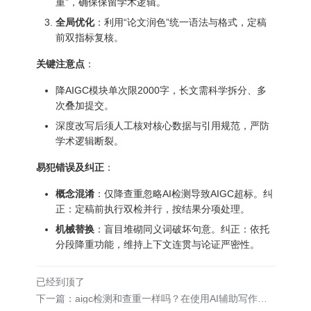
重”，确保保留学术逻辑。
全局优化
：利用“论文润色”统一语法与格式，定稿
前双指标复核。
关键注意点
：
降AIGC模块单次限2000字，长文需科学拆分、多
次叠加提交。
深度改写后须人工核对核心数据与引用规范，严防
学术逻辑断裂。
易犯错误及纠正
：
概念混淆
：仅降查重忽略AI检测导致AIGC超标。纠
正：定稿前执行双检并行，按结果分项处理。
机械替换
：盲目堆砌同义词破坏句意。纠正：依托
分段降重功能，维持上下文连贯与论证严密性。
已经到顶了
下一篇：aigc检测和查重一样吗？在使用AI辅助写作工具时如何避免学术不端风险？ | 神降笔官网