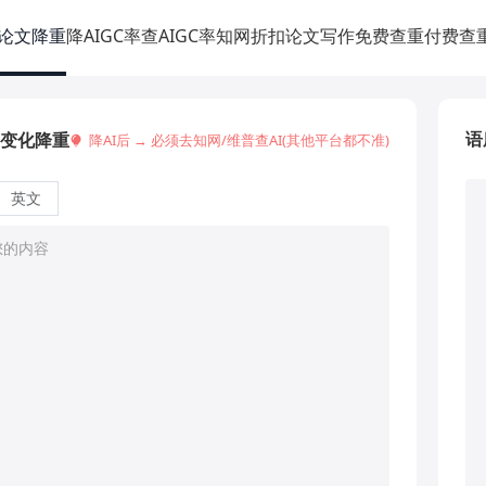
论文降重
降AIGC率
查AIGC率
知网折扣
论文写作
免费查重
付费查
语
变化降重
降AI后 → 必须去知网/维普查AI(其他平台都不准)
英文