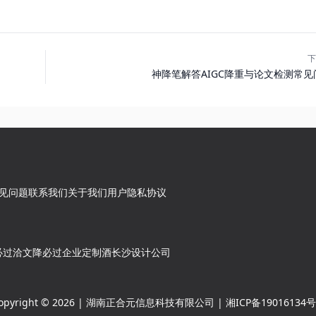
下
神降笔解答AIGC降重与论文检测常见
见问题
联系我们
关于我们
用户隐私协议
必过
洽文
降必过
企业定制酒
长沙设计公司
opyright © 2026 | 湖南正合元信息科技有限公司 |
湘ICP备19016134号