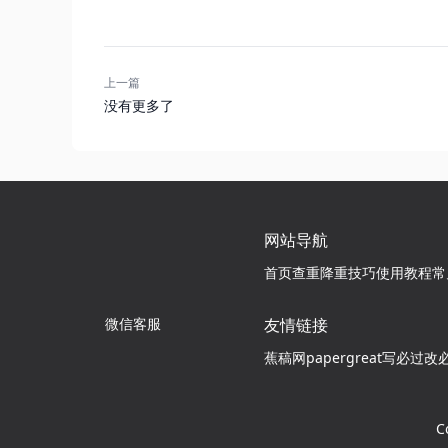
上一篇
没有更多了
网站导航
首页
查重降重技巧
使用教程
常
微信客服
友情链接
蕉稿网
papergreat
写必过
改
C