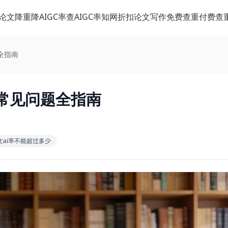
论文降重
降AIGC率
查AIGC率
知网折扣
论文写作
免费查重
付费查
全指南
常见问题全指南
文ai率不能超过多少