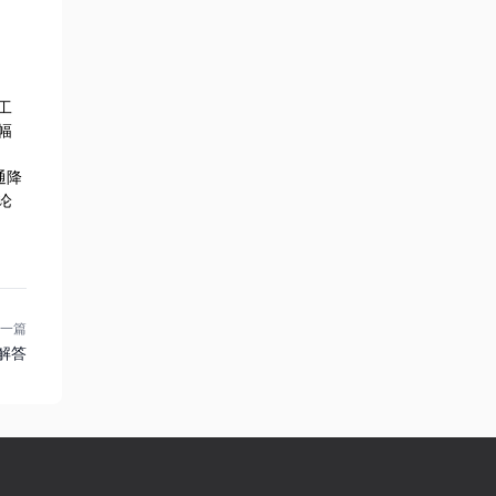
工
幅
通降
论
一篇
解答