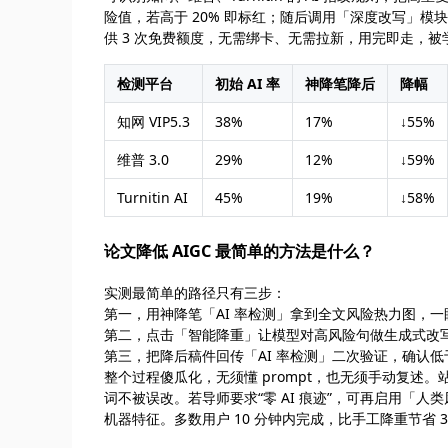
险值，若高于 20% 即标红；随后调用「深度改写」模块，
供 3 次免费额度，无需绑卡、无需拉新，用完即走，被
检测平台
初始 AI 率
神降笔降后
降幅
知网 VIP5.3
38%
17%
↓55%
维普 3.0
29%
12%
↓59%
Turnitin AI
45%
19%
↓58%
论文降低 AIGC 最简单的方法是什么？
实测最简单的路径只有三步：
第一，用神降笔「AI 率检测」拿到全文风险热力图，
第二，点击「智能降重」让模型对高风险句做生成式改写
第三，把降后稿件回传「AI 率检测」二次验证，确认
整个过程傻瓜化，无须懂 prompt，也无须手动复
词不被误改。若导师要求“零 AI 痕迹”，可再启用「
机器特征。多数用户 10 分钟内完成，比手工降重节省 