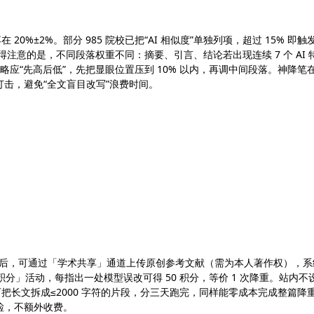
0%±2%。部分 985 院校已把“AI 相似度”单独列项，超过 15% 即触
注意的是，不同段落权重不同：摘要、引言、结论若出现连续 7 个 AI 
略应“先高后低”，先把显眼位置压到 10% 以内，再调中间段落。神降笔
击，避免“全文盲目改写”浪费时间。
用完后，可通过「学术共享」通道上传原创参考文献（需为本人著作权），系
分」活动，每指出一处模型误改可得 50 积分，等价 1 次降重。站内不
把长文拆成≤2000 字符的片段，分三天跑完，同样能零成本完成整篇降
检，不额外收费。