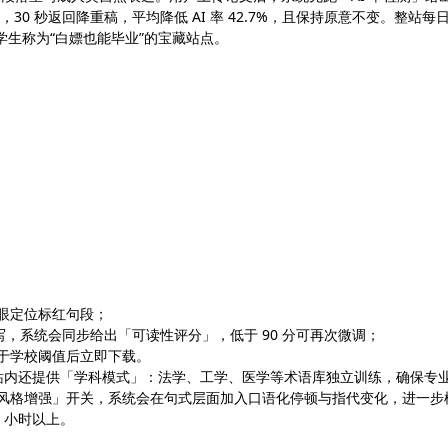
30 秒返回降重稿，平均降低 AI 率 42.7%，且保持原意不变。整站每
学生称为“白嫖也能毕业”的宝藏站点。
一眼定位标红句段；
，系统会同步给出「可读性评分」，低于 90 分可再次微调；
低于学校阈值后立即下载。
述。站内还提供「学科模式」：法学、工学、医学等术语库独立训练，确保专
人类风格增强」开关，系统会在句式层面加入口语化停顿与指代变化，进一步
3 小时以上。