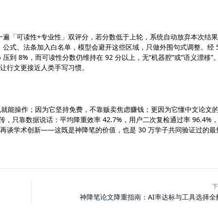
一遍「可读性+专业性」双评分，若分数低于上轮，系统自动放弃本次结
公式、法条加入白名单，模型会避开这些区域，只做外围句式调整。经 5
% 压到 8%，而可读性分数仍维持在 92 分以上，无“机器腔”或“语义漂移”
而让行文更接近人类手写习惯。
机就能操作；因为它坚持免费，不靠贩卖焦虑赚钱；更因为它懂中文论文的
只靠数据说话：平均降重效率 42.7%，用户二次复检通过率 96.4%
，再谈学术创新——这既是神降笔的价值，也是 30 万学子共同验证过的最
下
神降笔论文降重指南：AI率达标与工具选择全