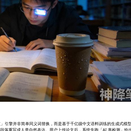
重」引擎并非简单同义词替换，而是基于千亿级中文语料训练的生成式模
把高重复段落重写成人类自然表达。用户上传论文后，系统先跑「AI 率检测」给