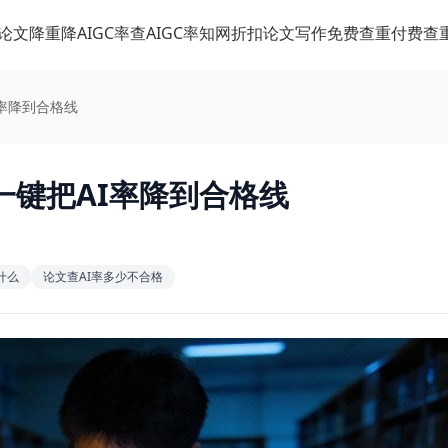
论文降重
降AIGC率
查AIGC率
知网折扣
论文写作
免费查重
付费查
率降到合格线
一键把AI率降到合格线
什么
论文查AI率多少不合格