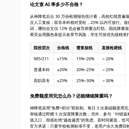
论文查 AI 率多少不合格？
从神降笔后台 30 万份检测报告统计看，高校红线普遍落在 2
次人工复核；双非本科相对宽松，25% 以内可放行。值得
词，哪怕全文仅 12% 也会被导师重点盯防。因此降重策
果页会用颜色条提示各章节风险，学生可按优先级精准打
院校层次
合格线
需复核线
直接枪毙线
985/211
≤15%
15%–20%
＞20%
普通本科
≤20%
20%–25%
＞25%
高职高专
≤25%
25%–30%
＞30%
免费额度用完怎么办？还能继续降重吗？
神降笔采用“免费+积分”双轨制。每日 3 次基础额度
审核通过即赠 5 次深度降重次数；另外，参与「纠错返积
值入口，彻底杜绝“越改越贵”的焦虑。若时间紧急，也可
官方承诺：只要学校检测标准不变，老用户永久免费回