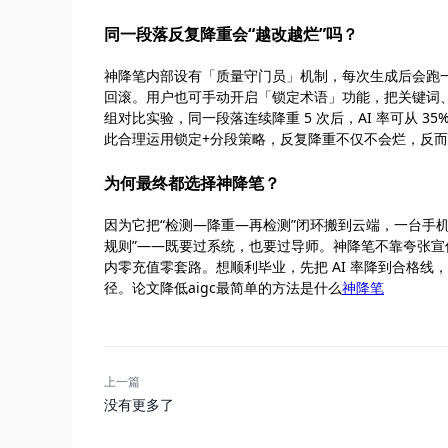
同一段落反复降重会“越改越烂”吗？
神降笔内部设有「质量守门员」机制，每次生成后会跑
回滚。用户也可手动开启「锁定术语」功能，把关键词、
组对比实验，同一段落连续降重 5 次后，AI 率可从 35
此合理运用锁定+分段策略，反复降重不仅不会烂，反
为何最终都选择神降笔？
因为它把“检测—降重—再检测”闭环搬到云端，一台手
规则”——既要过系统，也要过导师。神降笔不靠夸张宣传，
内零充值零套路。想顺利毕业，先把 AI 率降到合格线
径。论文降低aigc最简单的方法是什么
神降笔
上一篇
没有更多了