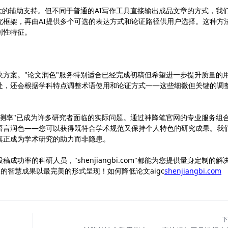
强大的辅助支持。但不同于普通的AI写作工具直接输出成品文章的方式，我
究框架，再由AI提供多个可选的表达方式和论证路径供用户选择。这种方
创性特征。
方案。"论文润色"服务特别适合已经完成初稿但希望进一步提升质量的
处，还会根据学科特点调整术语使用和论证方式——这些细微但关键的调
c检测率"已成为许多研究者面临的实际问题。通过神降笔官网的专业服务组
的语言润色——您可以获得既符合学术规范又保持个人特色的研究成果。我
真正成为学术研究的助力而非隐患。
率的科研人员，"shenjiangbi.com"都能为您提供量身定制的解
您的智慧成果以最完美的形式呈现！如何降低论文aigc
shenjiangbi.com
下