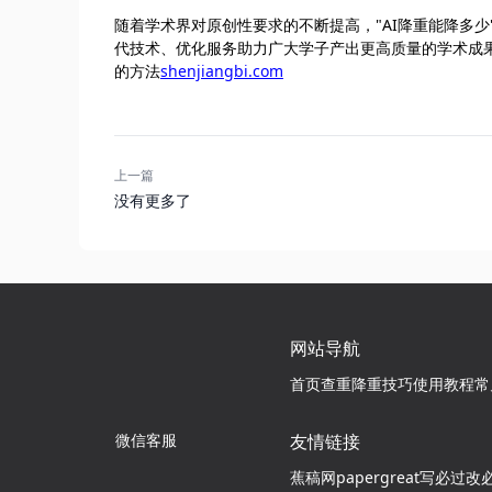
随着学术界对原创性要求的不断提高，"AI降重能降多
代技术、优化服务助力广大学子产出更高质量的学术成果欢迎访
的方法
shenjiangbi.com
上一篇
没有更多了
网站导航
首页
查重降重技巧
使用教程
常
微信客服
友情链接
蕉稿网
papergreat
写必过
改