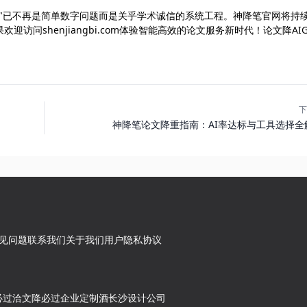
少"已不再是简单数字问题而是关乎学术诚信的系统工程。神降笔官网将持
问shenjiangbi.com体验智能高效的论文服务新时代！论文降AIG
下
神降笔论文降重指南：AI率达标与工具选择全
见问题
联系我们
关于我们
用户隐私协议
必过
洽文
降必过
企业定制酒
长沙设计公司