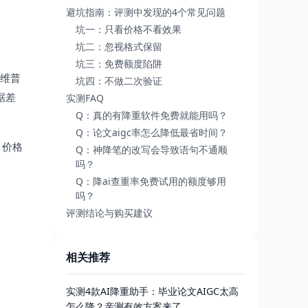
避坑指南：评测中发现的4个常见问题
坑一：只看价格不看效果
坑二：忽视格式保留
坑三：免费额度陷阱
、维普
坑四：不做二次验证
据差
实测FAQ
Q：真的有降重软件免费就能用吗？
Q：论文aigc率怎么降低最省时间？
，价格
Q：神降笔的改写会导致语句不通顺
吗？
Q：降ai查重率免费试用的额度够用
吗？
评测结论与购买建议
相关推荐
实测4款AI降重助手：毕业论文AIGC太高
怎么降？亲测有效方案来了