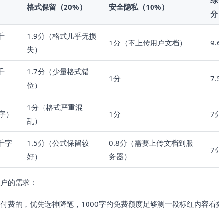
综
）
格式保留（20%）
安全隐私（10%）
分
千
1.9分（格式几乎无损
1分（不上传用户文档）
9
失）
千
1.7分（少量格式错
1分
7
位）
1分（格式严重混
千字）
1分
7
乱）
/千字
1.5分（公式保留较
0.8分（需要上传文档到服
7
好）
务器）
用户的需求：
付费的，优先选神降笔，1000字的免费额度足够测一段标红内容看