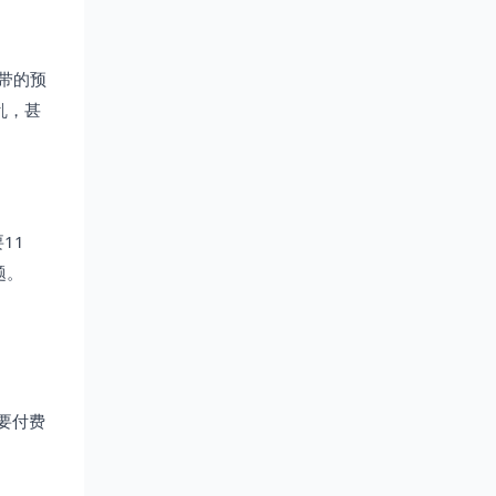
带的预
乱，甚
11
题。
要付费