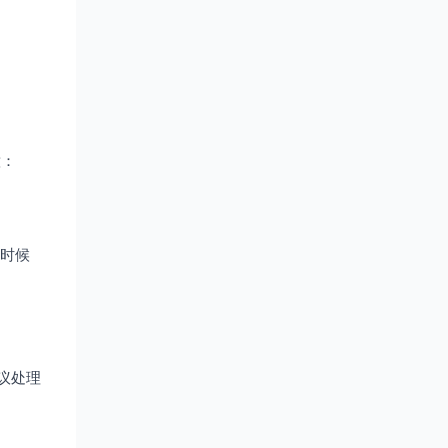
意：
的时候
议处理