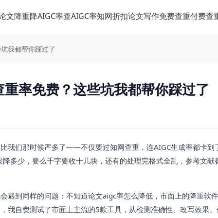
论文降重
降AIGC率
查AIGC率
知网折扣
论文写作
免费查重
付费查
些坑我都帮你踩过了
I查重率免费？这些坑我都帮你踩过了
我们那时候严多了——不仅要过知网查重，连AIGC生成率都卡到了
率没降多少，要么千字要收十几块，还有的处理完格式全乱，参考文献
会遇到同样的问题：不知道论文aigc率怎么降低，市面上的降重软
，我自费测试了市面上主流的5款工具，从检测准确性、改写效果、