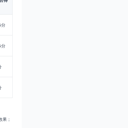
合得
.6分
.5分
分
分
效果；