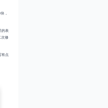
9块，
里的表
二次修
写有点