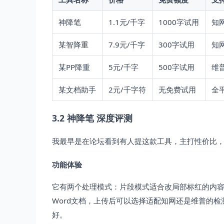
神降笔
1.1元/千字
1000字试用
知
某智降重
7.9元/千字
300字试用
知
某PP降重
5元/千字
500字试用
维
某文档助手
2元/千字符
无免费试用
全
3.2 神降笔 深度评测
我最早是在论坛看到有人提这款工具，主打性价比
功能体验
它有两个处理模式：片段模式适合改局部标红的内容
Word文档，上传后可以选择适配知网还是维普的检
好。